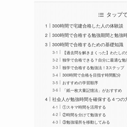
タップ
300時間で宅建合格した人の体験談
300時間で合格する勉強期間と勉強
300時間で合格するための基礎知識
【過去問を解きまくった】わたしの
独学で合格できる？自分に最適な勉
独学で合格する勉強法！3ステップ
300時間で合格を目指す時間配分
おすすめの学習順序
「紙一枚大量記憶法」がおすすめ
社会人が勉強時間を確保する４つの
①スキマ時間を活用する
②時間を分けて勉強する
③勉強場所を移動してみる