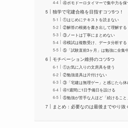
④ポモドーロタイマーで集中力を保
独学で宅建合格を目指すコツ5つ！
①はじめにテキストを読まない
②解答の根拠を書き出して理解する
③ノートは丁寧にまとめない
④模試は複数受け、データ分析する
⑤「試験直前3ヶ月」は勉強に全集
モチベーション維持のコツ5つ
①お気に入りの文房具を使う
②勉強道具は片付けない
③「宅建は無理ゲー」と感じたら休
④1週間に1日予備日を設ける
⑤勉強が苦手な人ほど「続けること
まとめ：必要なのは最後までやり抜