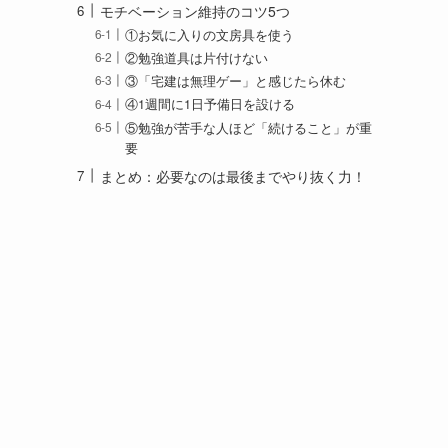
モチベーション維持のコツ5つ
①お気に入りの文房具を使う
②勉強道具は片付けない
③「宅建は無理ゲー」と感じたら休む
④1週間に1日予備日を設ける
⑤勉強が苦手な人ほど「続けること」が重
要
まとめ：必要なのは最後までやり抜く力！