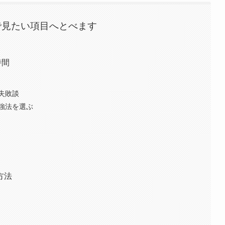
で見たい項目へとべます
時間
失敗談
強法を選ぶ
方法