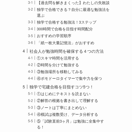
【過去問を解きまくった】わたしの失敗談
独学で合格できる？自分に最適な勉強法を
選ぶ
独学で合格する勉強法！3ステップ
300時間で合格を目指す時間配分
おすすめの学習順序
「紙一枚大量記憶法」がおすすめ
社会人が勉強時間を確保する４つの方法
①スキマ時間を活用する
②時間を分けて勉強する
③勉強場所を移動してみる
④ポモドーロタイマーで集中力を保つ
独学で宅建合格を目指すコツ5つ！
①はじめにテキストを読まない
②解答の根拠を書き出して理解する
③ノートは丁寧にまとめない
④模試は複数受け、データ分析する
⑤「試験直前3ヶ月」は勉強に全集中す
る！