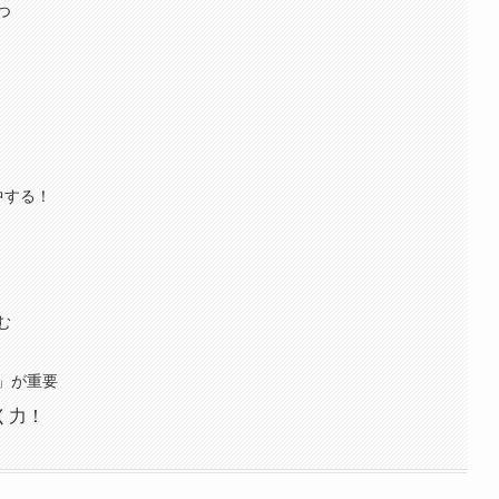
つ
中する！
む
」が重要
く力！