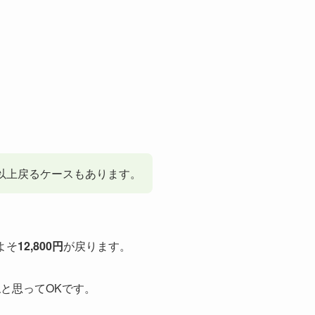
以上戻るケースもあります。
よそ
12,800円
が戻ります。
象
と思ってOKです。