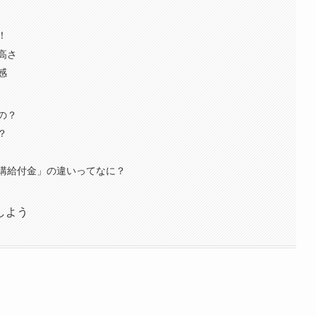
！
高さ
感
の？
？
講給付金」の違いってなに？
しよう