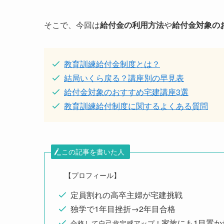
そこで、今回は
給付金の利用方法
や
給付金対象の
教育訓練給付金制度とは？
結局いくら戻る？講座別の早見表
給付金対象のおすすめ宅建講座3選
教育訓練給付制度に関するよくある質問
この記事を書いた人
【プロフィール】
定員割れの高卒主婦が宅建挑戦
独学で1年目挫折→2年目合格
家族にも1目置か
合格して自己肯定感アップ！